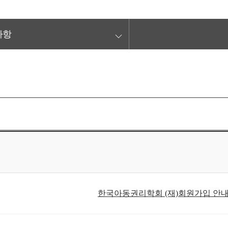
keyboard_arrow_down
사항
한국아동권리학회 (재)회원가입 안