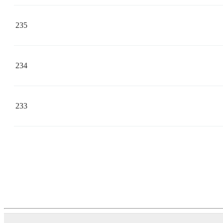
235
234
233
다음
맨끝