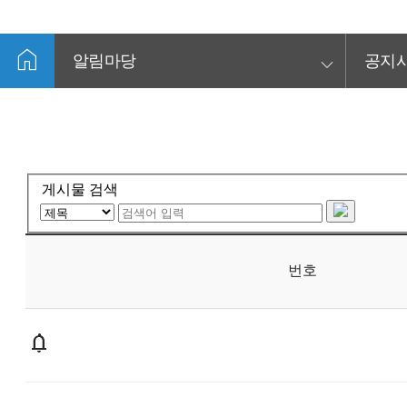
home
keyboard_arrow_down
알림마당
공지
게시물 검색
번호
notifications